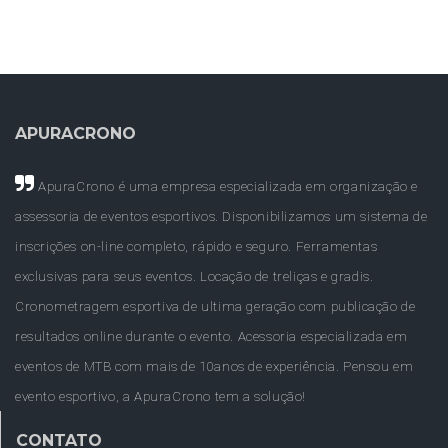
APURACRONO
ApuraCrono é uma empresa especializada em organização e
assessoria de eventos esportivos. Disponibilizamos um sistema de
inscrições on-line completo, rápido e seguro. Ferramentas
exclusivas para seus eventos. Locação de treliças e gradis.
Cronometragem esportiva de ultima geração com publicação de
resultados online durante o evento. Acessoria especializada em
eventos de MTB com mais de 10anos de experiência. Pensou em
evento esportivo, a ApuraCrono tem a solução!
CONTATO