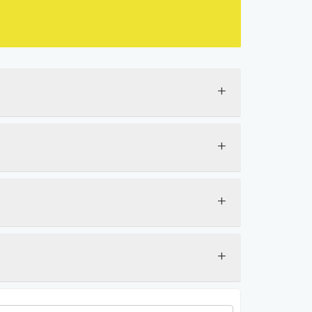
+
+
+
+