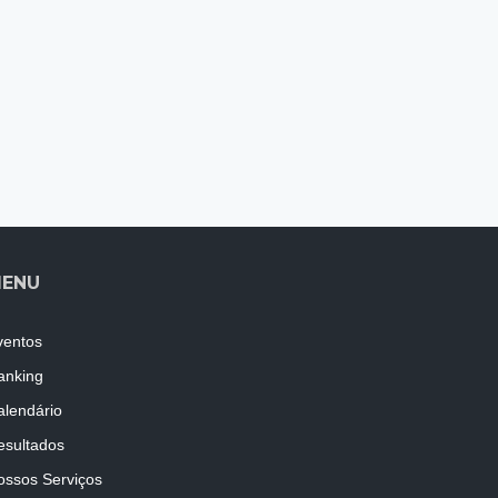
ENU
ventos
anking
alendário
esultados
ossos Serviços