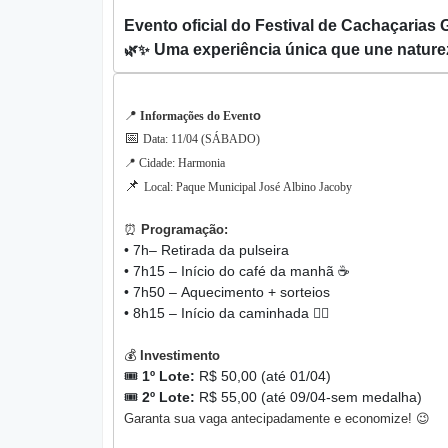
Evento oficial do Festival de Cachaçaria
Uma experiência única que une naturez
🌿✨
📍
o
Informações do Event
📅
Data: 11/04 (SÁBADO)
📍 Cidade: Harmonia
📌
Local: Paque Municipal José Albino Jacoby
⏰
Programação:
• 7h– Retirada da pulseira
• 7h15 – Início do café da manhã ☕
• 7h50 – Aquecimento + sorteios
• 8h15 – Início da caminhada 🚶‍♂️
💰
Investimento
🎟️
1º Lote:
R$ 50,00 (até 01/04)
🎟️
2º Lote:
R$ 55,00 (até 09/04-sem medalha)
Garanta sua vaga antecipadamente e economize! 😉