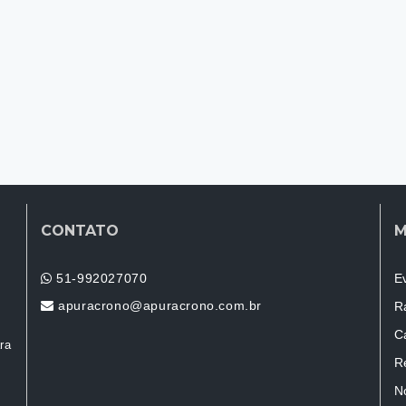
CONTATO
M
51-992027070
E
apuracrono@apuracrono.com.br
R
C
ra
R
N