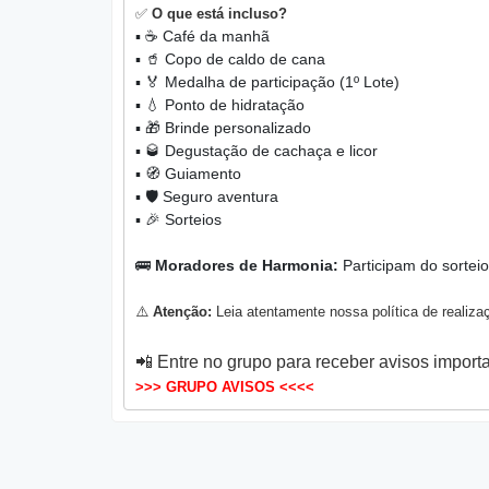
✅
O que está incluso?
▪️ ☕ Café da manhã
▪️ 🥤 Copo de caldo de cana
▪️ 🏅 Medalha de participação (1º Lote)
▪️ 💧 Ponto de hidratação
▪️ 🎁 Brinde personalizado
▪️ 🥃 Degustação de cachaça e licor
▪️ 🧭 Guiamento
▪️ 🛡️ Seguro aventura
▪️ 🎉 Sorteios
🚌
Moradores de Harmonia:
Participam do sortei
⚠️
Atenção:
Leia atentamente nossa política de realiza
📲 Entre no grupo para receber avisos importa
>>> GRUPO AVISOS <<<<